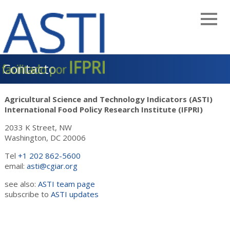
Skip
to
main
navigation
Contacto
Agricultural Science and Technology Indicators (ASTI)
International Food Policy Research Institute (IFPRI)
2033 K Street, NW
Washington, DC 20006
Tel
+1 202 862-5600
email:
asti@cgiar.org
see also:
ASTI team page
subscribe to
ASTI updates